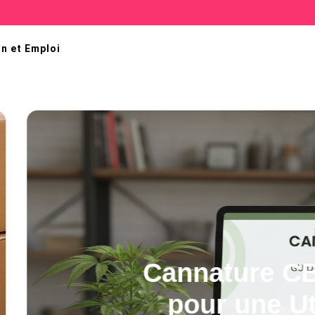
n et Emploi
plet
ée