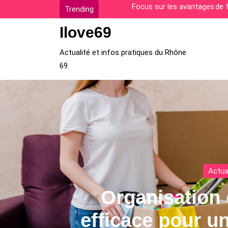
Skip
Comment surmonter les diffi
Trending
to
Ilove69
content
Actualité et infos pratiques du Rhône
69
Can
r
p