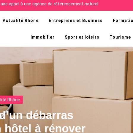
cultés de la recherche d’emploi en Afrique ?
Actualité Rhône
Entreprises et Business
Formatio
Immobilier
Sport et loisirs
Tourisme
Actualité Rhône
nature CBD : Guide Com
our une Utilisation Éclair