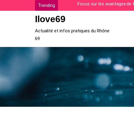
Skip
Comment surmonter les diffi
Trending
to
Ilove69
content
Actualité et infos pratiques du Rhône
69