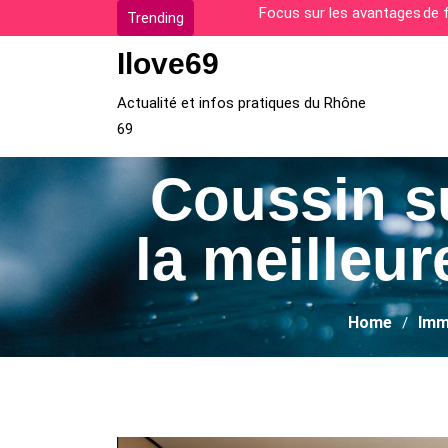
Skip
Comment surmonter les diffi
Trending
to
Ilove69
content
Actualité et infos pratiques du Rhône
69
Coussin s
la meilleur
Home
Imm