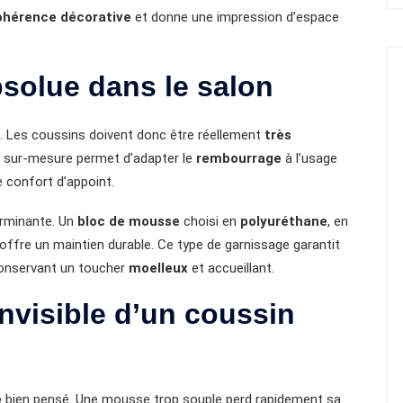
ohérence décorative
et donne une impression d’espace
absolue dans le salon
t. Les coussins doivent donc être réellement
très
e sur-mesure permet d’adapter le
rembourrage
à l’usage
e confort d’appoint.
erminante. Un
bloc de mousse
choisi en
polyuréthane
, en
offre un maintien durable. Ce type de garnissage garantit
conservant un toucher
moelleux
et accueillant.
nvisible d’un coussin
e
bien pensé. Une mousse trop souple perd rapidement sa