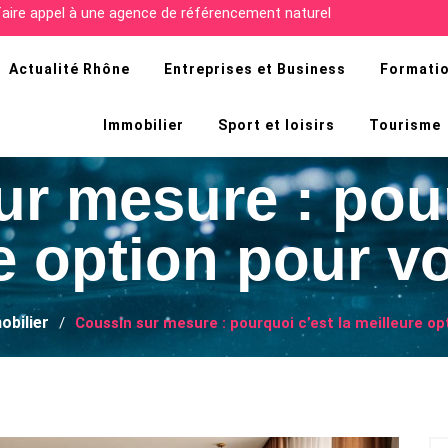
cultés de la recherche d’emploi en Afrique ?
Actualité Rhône
Entreprises et Business
Formatio
Immobilier
Sport et loisirs
Tourisme
ur mesure : pour
e option pour v
obilier
Coussin sur mesure : pourquoi c’est la meilleure op