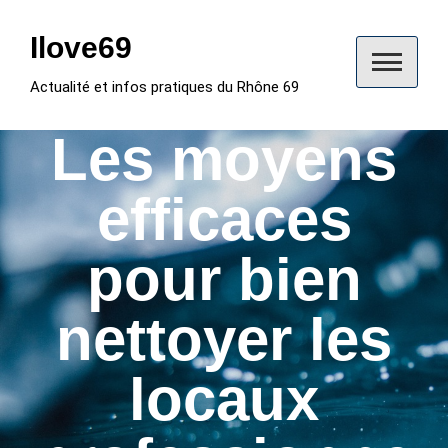
Skip
to
Ilove69
content
Actualité et infos pratiques du Rhône 69
Les moyens
efficaces
pour bien
nettoyer les
locaux