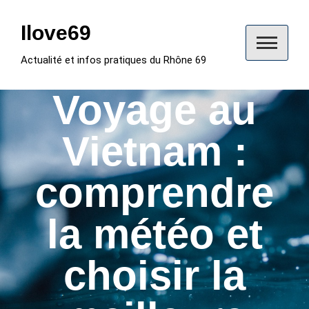
Skip
to
Ilove69
content
Actualité et infos pratiques du Rhône 69
Voyage au
Vietnam :
comprendre
la météo et
choisir la