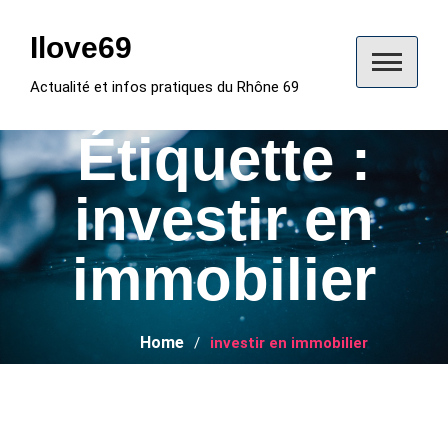
Skip
to
Ilove69
content
Actualité et infos pratiques du Rhône 69
Étiquette :
investir en
immobilier
Home
investir en immobilier