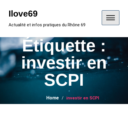
Skip
to
Ilove69
content
Actualité et infos pratiques du Rhône 69
Étiquette :
investir en
SCPI
Home
investir en SCPI