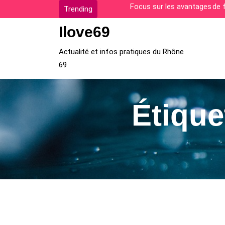
Skip
Comment surmonter les diffi
Trending
to
Ilove69
content
Actualité et infos pratiques du Rhône
69
Étique