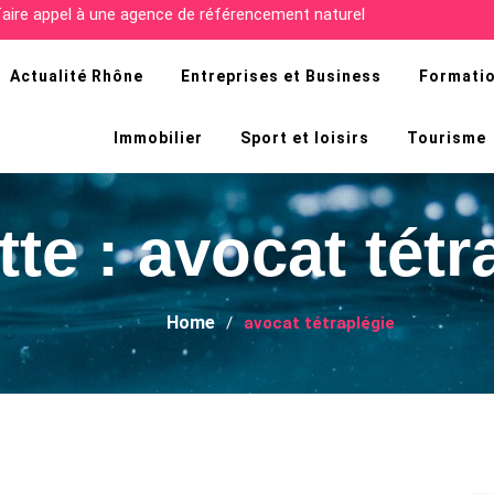
cultés de la recherche d’emploi en Afrique ?
Actualité Rhône
Entreprises et Business
Formatio
Immobilier
Sport et loisirs
Tourisme
tte :
avocat tétr
Home
avocat tétraplégie