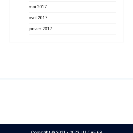
mai 2017
avril 2017
janvier 2017
Copyright © 2021 - 2023 | I LOVE 69