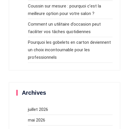
Coussin sur mesure : pourquoi c’est la
meilleure option pour votre salon ?
Comment un utilitaire d’occasion peut
faciliter vos tâches quotidiennes
Pourquoi les gobelets en carton deviennent
un choix incontournable pour les
professionnels
Archives
juillet 2026
mai 2026