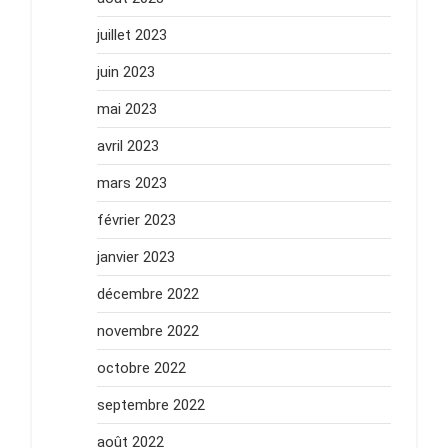
juillet 2023
juin 2023
mai 2023
avril 2023
mars 2023
février 2023
janvier 2023
décembre 2022
novembre 2022
octobre 2022
septembre 2022
août 2022