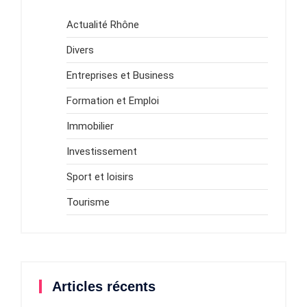
Actualité Rhône
Divers
Entreprises et Business
Formation et Emploi
Immobilier
Investissement
Sport et loisirs
Tourisme
Articles récents