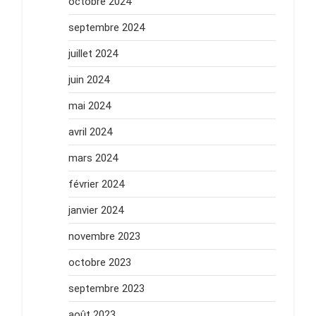
octobre 2024
septembre 2024
juillet 2024
juin 2024
mai 2024
avril 2024
mars 2024
février 2024
janvier 2024
novembre 2023
octobre 2023
septembre 2023
août 2023