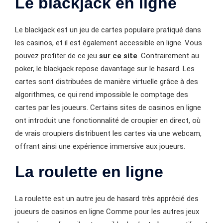
Le blackjack en ligne
Le blackjack est un jeu de cartes populaire pratiqué dans
les casinos, et il est également accessible en ligne. Vous
pouvez profiter de ce jeu
sur ce site
. Contrairement au
poker, le blackjack repose davantage sur le hasard. Les
cartes sont distribuées de manière virtuelle grâce à des
algorithmes, ce qui rend impossible le comptage des
cartes par les joueurs. Certains sites de casinos en ligne
ont introduit une fonctionnalité de croupier en direct, où
de vrais croupiers distribuent les cartes via une webcam,
offrant ainsi une expérience immersive aux joueurs.
La roulette en ligne
La roulette est un autre jeu de hasard très apprécié des
joueurs de casinos en ligne Comme pour les autres jeux