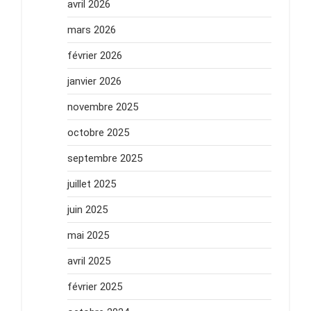
avril 2026
mars 2026
février 2026
janvier 2026
novembre 2025
octobre 2025
septembre 2025
juillet 2025
juin 2025
mai 2025
avril 2025
février 2025