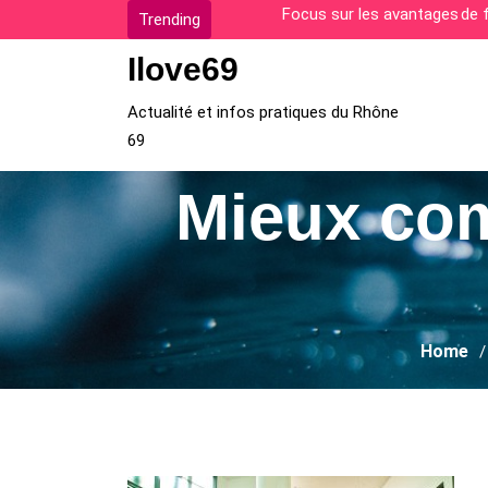
Skip
Comment surmonter les diffi
Trending
to
Ilove69
content
Actualité et infos pratiques du Rhône
69
Mieux com
Home