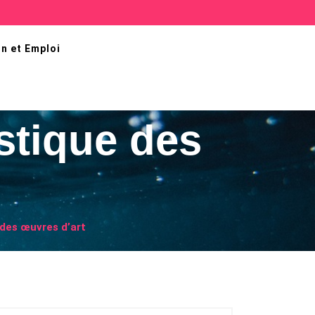
n et Emploi
stique des
 des œuvres d’art