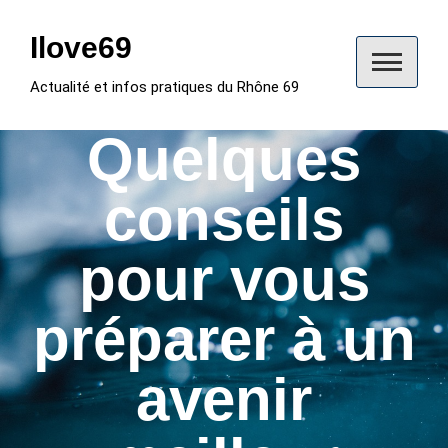
Skip
to
Ilove69
content
Actualité et infos pratiques du Rhône 69
Quelques
conseils
pour vous
préparer à un
avenir